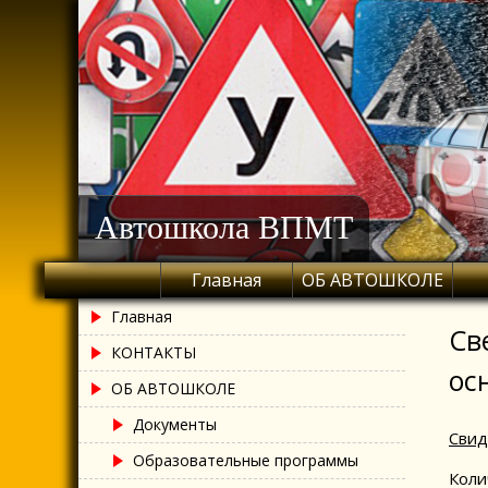
Skip
to
content
Автошкола ВПМТ
Главная
ОБ АВТОШКОЛЕ
Главная
Св
КОНТАКТЫ
ос
ОБ АВТОШКОЛЕ
Документы
Свид
Образовательные программы
Коли