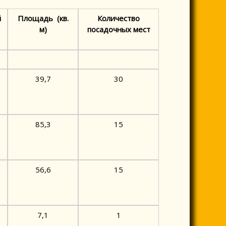
й
Площадь (кв.
Количество
м)
посадочных мест
39,7
30
85,3
15
56,6
15
7,1
1